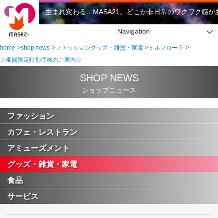
生まれ変わる…MASA21。どこか非日常のワクワク感がある
Navigation
home
shop news
ファッショングッズ・雑貨・家電
ミルフローラ
☆期間限定特別価格のご案内☆
SHOP NEWS
ショップニュース
ファッション
カフェ・レストラン
アミューズメント
グッズ・雑貨・家電
食品
サービス